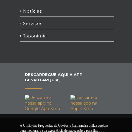
Notícias
Serviços
Toponímia
DESCARREGUE AQUI A APP
GESAUTARQUIA,
A União das Freguesias de Covões e Camarneira utiliza cookies
© 2026 União das Freguesias de Covões e
para melhorar a sua experiência de navegação e para fins
Camarneira. Todos os direitos reservados |