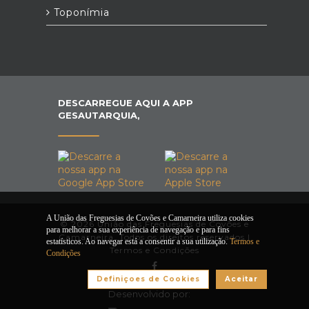
Toponímia
DESCARREGUE AQUI A APP
GESAUTARQUIA,
A União das Freguesias de Covões e Camarneira utiliza cookies
© 2026 União das Freguesias de Covões e
para melhorar a sua experiência de navegação e para fins
Camarneira. Todos os direitos reservados |
estatísticos. Ao navegar está a consentir a sua utilização.
Termos e
Termos e Condições
Condições
Definiçoes de Cookies
Aceitar
Desenvolvido por: