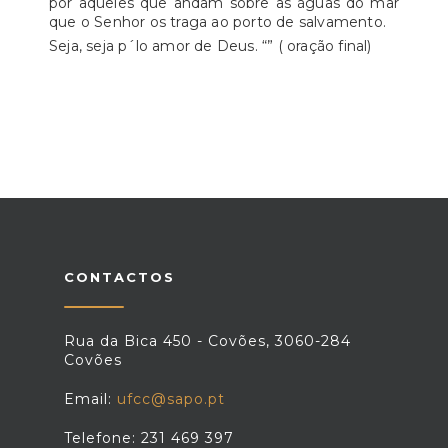
por aqueles que andam sobre as águas do mar
que o Senhor os traga ao porto de salvamento.
Seja, seja p´lo amor de Deus. “” ( oração final)
CONTACTOS
Rua da Bica 450 - Covões, 3060-284
Covões
Email:
ufcc@sapo.pt
Telefone: 231 469 397