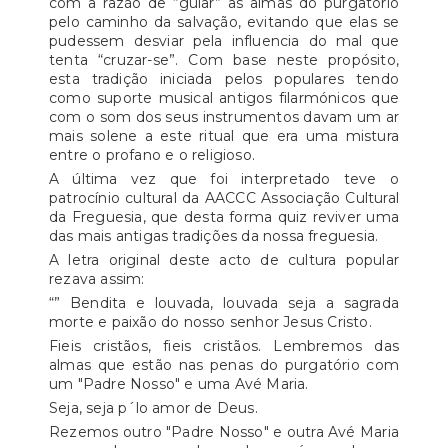
com a razão de “guiar” as almas do purgatório
pelo caminho da salvação, evitando que elas se
pudessem desviar pela influencia do mal que
tenta “cruzar-se”. Com base neste propósito,
esta tradição iniciada pelos populares tendo
como suporte musical antigos filarmónicos que
com o som dos seus instrumentos davam um ar
mais solene a este ritual que era uma mistura
entre o profano e o religioso.
A última vez que foi interpretado teve o
patrocínio cultural da AACCC Associação Cultural
da Freguesia, que desta forma quiz reviver uma
das mais antigas tradições da nossa freguesia.
A letra original deste acto de cultura popular
rezava assim:
“” Bendita e louvada, louvada seja a sagrada
morte e paixão do nosso senhor Jesus Cristo.
Fieis cristãos, fieis cristãos. Lembremos das
almas que estão nas penas do purgatório com
um "Padre Nosso" e uma Avé Maria.
Seja, seja p´lo amor de Deus.
Rezemos outro "Padre Nosso" e outra Avé Maria