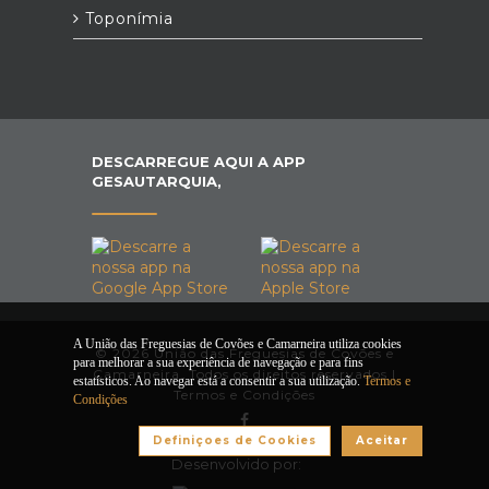
Toponímia
DESCARREGUE AQUI A APP
GESAUTARQUIA,
A União das Freguesias de Covões e Camarneira utiliza cookies
© 2026 União das Freguesias de Covões e
para melhorar a sua experiência de navegação e para fins
Camarneira. Todos os direitos reservados |
estatísticos. Ao navegar está a consentir a sua utilização.
Termos e
Termos e Condições
Condições
Definiçoes de Cookies
Aceitar
Desenvolvido por: