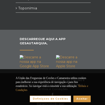
Toponímia
DESCARREGUE AQUI A APP
GESAUTARQUIA,
A União das Freguesias de Covões e Camarneira utiliza cookies
© 2026 União das Freguesias de Covões e
para melhorar a sua experiência de navegação e para fins
Camarneira. Todos os direitos reservados |
estatísticos. Ao navegar está a consentir a sua utilização.
Termos e
Termos e Condições
Condições
Definiçoes de Cookies
Aceitar
Desenvolvido por: