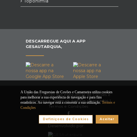
Toponímia
DESCARREGUE AQUI A APP
GESAUTARQUIA,
A União das Freguesias de Covões e Camarneira utiliza cookies
© 2026 União das Freguesias de Covões e
para melhorar a sua experiência de navegação e para fins
Camarneira. Todos os direitos reservados |
estatísticos. Ao navegar está a consentir a sua utilização.
Termos e
Termos e Condições
Condições
Definiçoes de Cookies
Aceitar
Desenvolvido por: