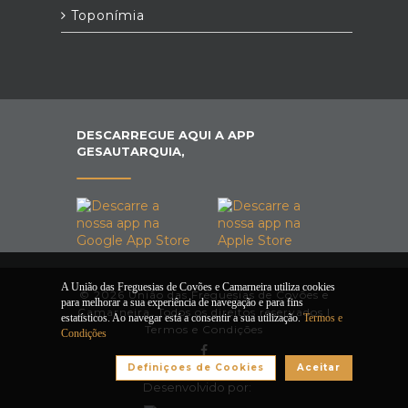
Toponímia
DESCARREGUE AQUI A APP
GESAUTARQUIA,
A União das Freguesias de Covões e Camarneira utiliza cookies
© 2026 União das Freguesias de Covões e
para melhorar a sua experiência de navegação e para fins
Camarneira. Todos os direitos reservados |
estatísticos. Ao navegar está a consentir a sua utilização.
Termos e
Termos e Condições
Condições
Definiçoes de Cookies
Aceitar
Desenvolvido por: