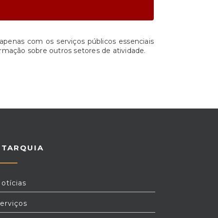
apenas com os serviços públicos essenciais
rmação sobre outros setores de atividade.
UTARQUIA
otícias
erviços