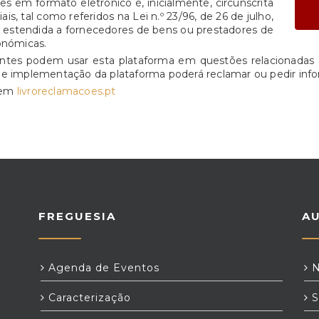
s em formato eletrónico é, inicialmente, circunscrita
is, tal como referidos na Lei n.º 23/96, de 26 de julho,
e estendida a fornecedores de bens ou prestadores de
onómicas.
entes podem usar esta plataforma em questões relacionadas 
de implementação da plataforma poderá reclamar ou pedir info
o em
livroreclamacoes.pt
FREGUESIA
A
Agenda de Eventos
N
Caracterização
S