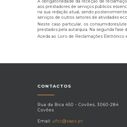
A obrigatoriedade da receção de reclamaçõe
aos prestadores de serviços públicos essencia
na sua redação atual, sendo posteriorment
serviços de outros setores de atividades ec
Neste caso particular, os consumidores/ut
prestados pela autarquia. Na segunda fase 
Aceda ao Livro de Reclamações Eletrónic
CONTACTOS
Rua da Bica 450 - Covões, 3060-284
Covões
Email:
ufcc@sapo.pt