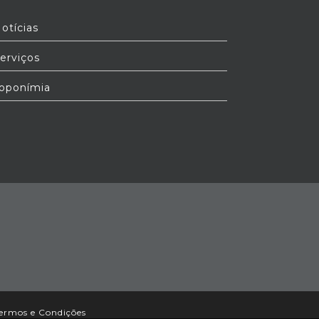
otícias
erviços
oponímia
ermos e Condições