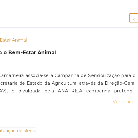
a o Bem-Estar Animal
amarneira associa-se à Campanha de Sensibilização para o
retaria de Estado da Agricultura, através da Direção-Geral
GAV), e divulgada pela ANAFRE.A campanha pretende
ortância da tutela responsável dos animais de companhia,
Ver mais...
 para
egislação em vigor. Registar – O registo do
perante as autoridades competentes. Proteger – O
crimes puníveis por lei. Cuidar de um animal é
ilidade, respeito e dedicação ao longo de toda a sua vida.