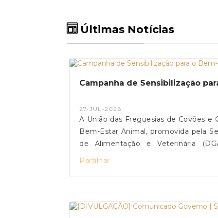
Últimas Notícias
Campanha de Sensibilização par
27-JUL-2026
A União das Freguesias de Covões e C
Bem-Estar Animal, promovida pela Sec
de Alimentação e Veterinária (D
sensibilizar os cidadãos para a imp
Partilhar
reforçando três mensagens essenciais: Identificar – A colocação de microchip é obrigatória
todos os animais de companhia, nos termos da l
animal permite comprovar a titularidade 
abandono e os maus-tratos a animais constituem 
um compromisso que implica responsab