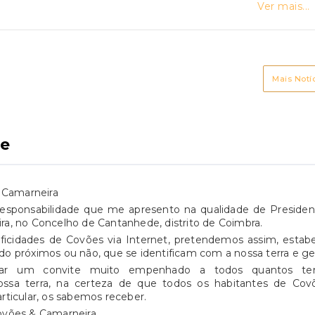
Ver mais...
Mais Notí
e
e Camarneira
esponsabilidade que me apresento na qualidade de Presiden
a, no Concelho de Cantanhede, distrito de Coimbra.
cificidades de Covões via Internet, pretendemos assim, estab
o próximos ou não, que se identificam com a nossa terra e ge
eçar um convite muito empenhado a todos quantos t
a nossa terra, na certeza de que todos os habitantes de Co
rticular, os sabemos receber.
ovões & Camarneira