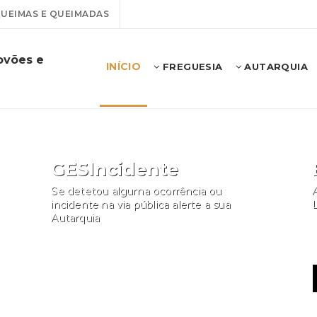
UEIMAS E QUEIMADAS
ovões e
INÍCIO
FREGUESIA
AUTARQUIA
GESIncidente
Se detetou alguma ocorrência ou
A
incidente na via pública alerte a sua
Autarquia
Participar