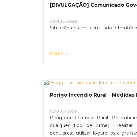
[DIVULGAÇÃO] Comunicado Gover
Convidamos toda a população a con
bem-estar animal.
03-JUL-2026
Situação de alerta em todo o território
Partilhar
Perigo Incêndio Rural - Medidas 
02-JUL-2026
Perigo de Incêndio Rural Relembra
qualquer tipo de lume;️ realizar 
populares;️ utilizar fogareiros e grel