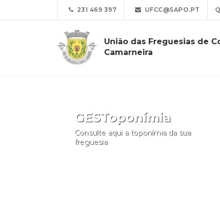
231 469 397
UFCC@SAPO.PT
Q
União das Freguesias de C
Camarneira
GESToponímia
Consulte aqui a toponímia da sua
freguesia
Consultar