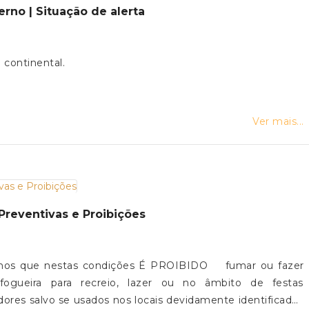
no | Situação de alerta
hecer esta campanha e a contribuir para a promoção do
 continental.
Ver mais...
Preventivas e Proibições
mos que nestas condições É PROIBIDO ️ fumar ou fazer
fogueira para recreio, lazer ou no âmbito de festas
hadores salvo se usados nos locais devidamente identificados