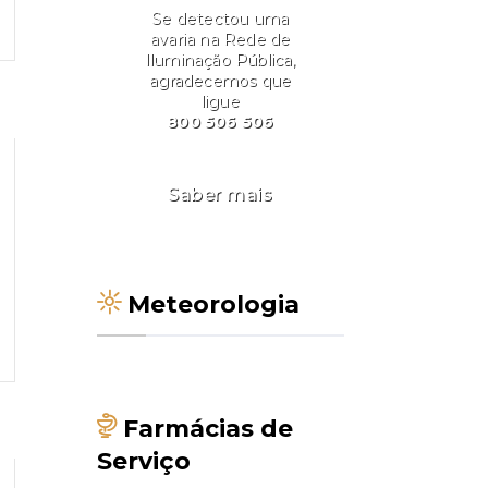
Se detectou uma
avaria na Rede de
Iluminação Pública,
agradecemos que
ligue
800 506 506
Saber mais
Meteorologia
Farmácias de
Serviço