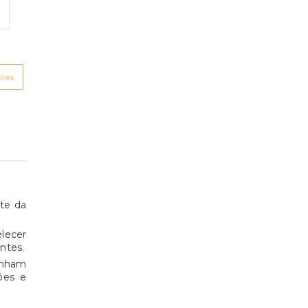
cias
te da
elecer
ntes.
enham
vões e