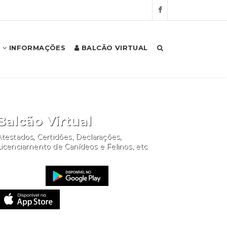
INFORMAÇÕES
BALCÃO VIRTUAL
Balcão Virtual
testados, Certidões, Declarações,
Licenciamento de Canídeos e Felinos, etc
Website